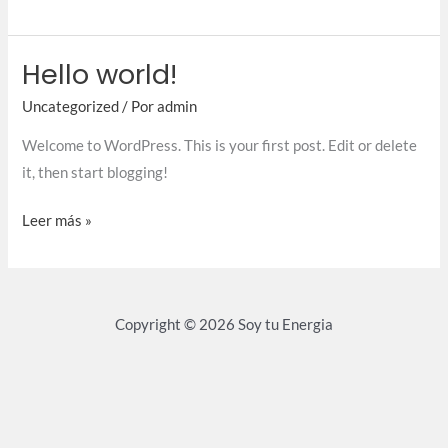
Hello world!
Hello
world!
Uncategorized
/ Por
admin
Welcome to WordPress. This is your first post. Edit or delete
it, then start blogging!
Leer más »
Copyright © 2026 Soy tu Energia