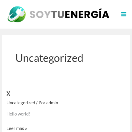
Ir
al
contenido
Uncategorized
x
x
Uncategorized
/ Por
admin
Hello world!
Leer más »